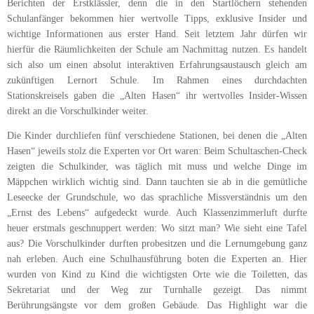
Berichten der Erstklässler, denn die in den Startlöchern stehenden
Schulanfänger bekommen hier wertvolle Tipps, exklusive Insider und
wichtige Informationen aus erster Hand. Seit letztem Jahr dürfen wir
hierfür die Räumlichkeiten der Schule am Nachmittag nutzen. Es handelt
sich also um einen absolut interaktiven Erfahrungsaustausch gleich am
zukünftigen Lernort Schule. Im Rahmen eines durchdachten
Stationskreisels gaben die „Alten Hasen“ ihr wertvolles Insider-Wissen
direkt an die Vorschulkinder weiter.
Die Kinder durchliefen fünf verschiedene Stationen, bei denen die „Alten
Hasen“ jeweils stolz die Experten vor Ort waren: Beim Schultaschen-Check
zeigten die Schulkinder, was täglich mit muss und welche Dinge im
Mäppchen wirklich wichtig sind. Dann tauchten sie ab in die gemütliche
Leseecke der Grundschule, wo das sprachliche Missverständnis um den
„Ernst des Lebens“ aufgedeckt wurde. Auch Klassenzimmerluft durfte
heuer erstmals geschnuppert werden: Wo sitzt man? Wie sieht eine Tafel
aus? Die Vorschulkinder durften probesitzen und die Lernumgebung ganz
nah erleben. Auch eine Schulhausführung boten die Experten an. Hier
wurden von Kind zu Kind die wichtigsten Orte wie die Toiletten, das
Sekretariat und der Weg zur Turnhalle gezeigt. Das nimmt
Berührungsängste vor dem großen Gebäude. Das Highlight war die