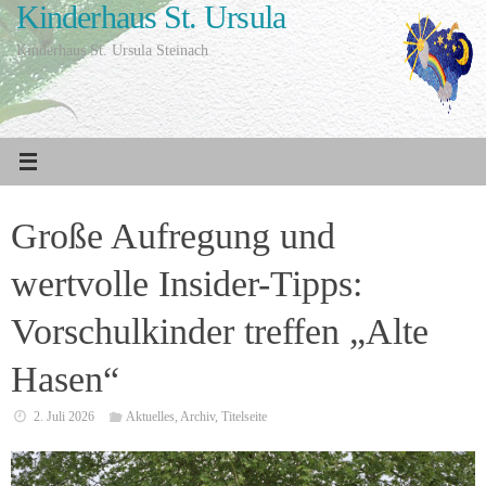
Kinderhaus St. Ursula
Zum
Inhalt
Kinderhaus St. Ursula Steinach
springen
Große Aufregung und
wertvolle Insider-Tipps:
Vorschulkinder treffen „Alte
Hasen“
2. Juli 2026
Aktuelles
,
Archiv
,
Titelseite